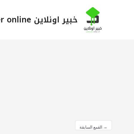
خطي
لى
خبير اونلاين Khabeer online
لمحتوى
→
القمع السابقة