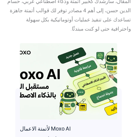
ل، سأرشدك كخبير أتمتة وذكاء اصطناعي عربي، حسام
الدين حسن، إلى أهم 4 مصادر توفر لك قوالب أتمتة جاهزة
ك على تنفيذ عمليات أوتوماتيكية بكل سهولة
افية حتى لو كنت مبتدئًا.
Moxo AI لأتمتة الاعمال