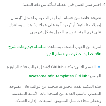
 سير العمل قبل تفعيله لتتأكد من دقة التنفيذ.
ة خاصة من حسام:
ابدأ بقوالب بسيطة مثل “إرسال
ات تلقائية” أو “ردود آلية على عملائك”. هذا سيساعدك
فهم المنصة وسير العمل بشكل تدريجي.
د من الفهم، أنصحك بمشاهدة
سلسلة فيديوهات شرح
.
 الثاني: مكتبة GitHub لأفضل قوالب n8n الجاهزة
در:
awesome-n8n-templates GitHub
هذه المكتبة تقدم مجموعة ضخمة من قوالب n8n مفتوحة
ر، تناسب العديد من استخدامات الأتمتة المتقدمة،
 مجالات مثل التسويق، المبيعات، إدارة العملاء،