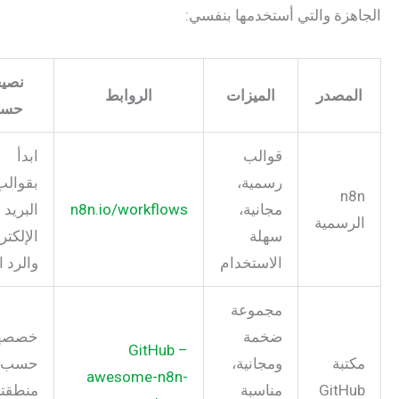
زة والتي أستخدمها بنفسي:
نصيحة
مصدر
الميزات
الروابط
حسام
قوالب
ابدأ
رسمية،
بقوالب
n
مجانية،
n8n.io/workflows
البريد
رسمية
سهلة
الإلكتروني
الاستخدام
والرد الآلي
مجموعة
ضخمة
خصصها
GitHub –
تبة
ومجانية،
حسب
awesome-n8n-
GitH
مناسبة
منطقتك