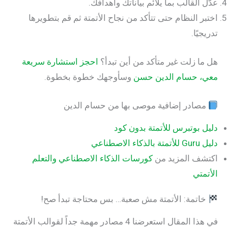
القالب بما يلائم بياناتك وأهدافك.
 النظام حتى تتأكد من نجاح الأتمتة ثم قم بتطويرها
ًا.
 زلت غير متأكد من أين تبدأ؟
احجز استشارة سريعة
 حسام الدين حسن
وسأوجهك خطوة بخطوة.
ادر إضافية موصى بها من حسام الدين
بوتبرس للأتمتة بدون كود
اعي
ف المزيد من
كورسات الذكاء الاصطناعي والتعلم
تي
تمة: الأتمتة مش صعبة… بس محتاجة تبدأ صح!
في هذا المقال استعرضنا 4 مصادر مهمة جداً لقوالب الأتمتة