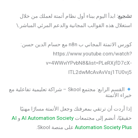
ع:
ابدأ اليوم ببناء أول نظام أتمتة لعملك من خلال
ال هذه القوالب المجانية والدعم المرئي المباشر.\
كورس الاتمتة المجاني ب n8n مع حسام الدين حسن:
https://www.youtube.com/wa
v=4WWviYPvbN8&list=PLeRXjfD
ITL2dwMcAvAvVsj1TU
القسم الرابع: مجتمع Skool – شراكة تعليمية تفاعلية مع
 الأتمتة
ردت أن ترتقي بمعرفتك وجعل الأتمتة مسارًا مهنيًا
ًا، أنضم إلى مجتمعات
AI Automation Society
و
AI
Automation Society 
على منصة Skool.