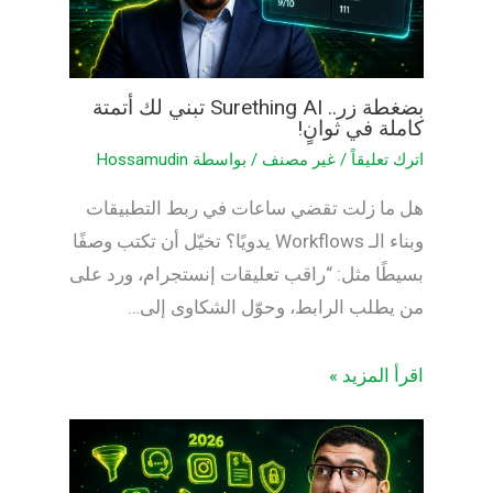
بضغطة زر.. Surething AI تبني لك أتمتة
كاملة في ثوانٍ!
اترك تعليقاً
/
غير مصنف
/ بواسطة
Hossamudin
هل ما زلت تقضي ساعات في ربط التطبيقات
وبناء الـ Workflows يدويًا؟ تخيّل أن تكتب وصفًا
بسيطًا مثل: “راقب تعليقات إنستجرام، ورد على
من يطلب الرابط، وحوّل الشكاوى إلى…
اقرأ المزيد »