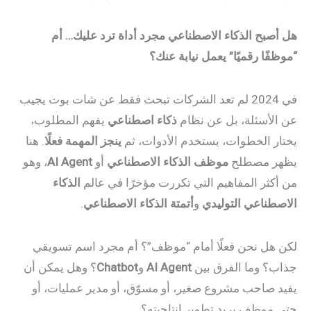
هل أصبح الذكاء الاصطناعي مجرد أداة ترد عليك… أم
“موظفًا رقميًا” يعمل نيابة عنك؟
في 2024 لم تعد الشركات تبحث فقط عن شات بوت يجيب
عن الأسئلة، بل عن نظام
ذكاء اصطناعي
يفهم المطلوب،
يختار الخطوات، يستخدم الأدوات، ثم
ينجز المهمة فعلًا
. هنا
يظهر مصطلح
موظف الذكاء الاصطناعي
أو
AI Agent
، وهو
من أكثر المفاهيم التي تكررت مؤخرًا في عالم
الذكاء
الاصطناعي التوليدي
و
أتمتة الذكاء الاصطناعي
.
لكن هل نحن فعلًا أمام “موظف”؟ أم مجرد اسم تسويقي
جذاب؟ وما الفرق بين
AI Agent
و
Chatbot
؟ وهل يمكن أن
يفيد صاحب مشروع صغير، أو مسوّق، أو مدير عمليات، أو
حتى موظف يريد تطوير إنتاجيته؟