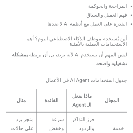
المراجعة والحوكمة
فهم العميل والسياق
القدرة على العمل مع أنظمة AI لا ضدها
أين يُستخدم موظف الذكاء الاصطناعي اليوم؟ أهم
الاستخدامات العملية بالأمثلة
ليس المهم أن تستخدم AI لأنه ترند، بل أن تربطه
بمشكلة
تشغيلية واضحة
.
جدول استخدامات AI Agent في الأعمال
ماذا يفعل
المجال
الفائدة
مثال
الـ Agent
فرز التذاكر
سرعة
متجر يرد
خدمة
والردود
وخفض
على حالات