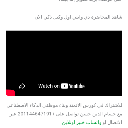
شاهد المحاضرة دي وابني اول وكيل ذكي الان:
للاشتراك في كورس الاتمتة وبناء موظفي الذكاء الاصطناعي
مع حسام الدين حسن تواصل على +201144647191 عبر
الاتصال او
واتساب خبير اونلاين
.