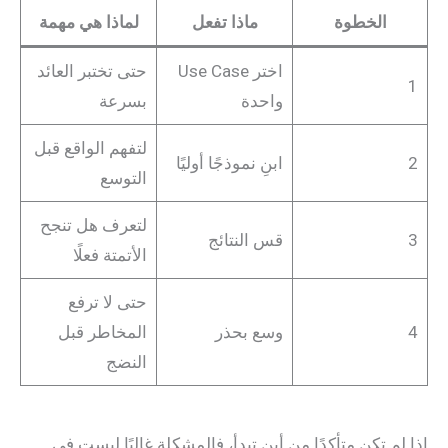
الخطوة
ماذا تفعل
لماذا هي مهمة
اختر Use Case
حتى تختبر العائد
1
واحدة
بسرعة
لتفهم الواقع قبل
2
ابنِ نموذجًا أوليًا
التوسع
لتعرف هل تنجح
3
قس النتائج
الأتمتة فعلًا
حتى لا ترفع
4
وسع بحذر
المخاطر قبل
النضج
إذا لم تكن متأكدًا من أين تبدأ، فالمشكلة غالبًا ليست في