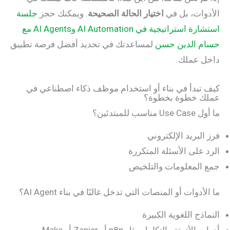
الأدوات، بل في
اختيار الحالة الصحيحة
. ويمكنك حجز
جلسة
استشارة استراتيجية في AI Automation وAI Agents مع
حسام الدين حسن
لمساعدتك في تحديد أفضل فرصة تطبيق
داخل عملك.
كيف تبدأ في بناء أو استخدام موظف ذكاء اصطناعي في
عملك خطوة بخطوة؟
ما أول Use Case مناسب للمبتدئين؟
فرز البريد الإلكتروني
الرد على الأسئلة المتكررة
جمع المعلومات والتلخيص
ما الأدوات أو المنصات التي تدخل غالبًا في بناء AI Agent؟
النماذج اللغوية الكبيرة
أدوات الأتمتة والتكامل مثل n8n أو Zapier أو Make