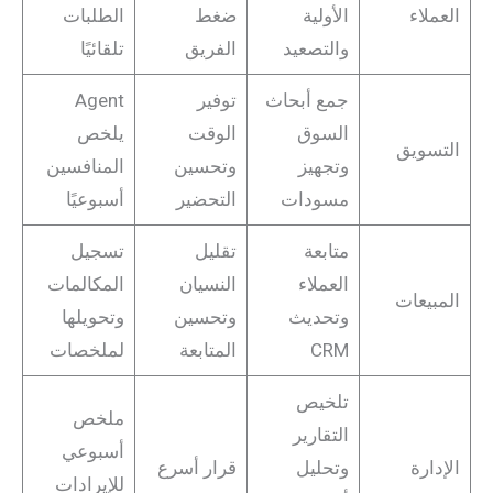
العملاء
الأولية
ضغط
الطلبات
والتصعيد
الفريق
تلقائيًا
جمع أبحاث
توفير
Agent
السوق
الوقت
يلخص
التسويق
وتجهيز
وتحسين
المنافسين
مسودات
التحضير
أسبوعيًا
متابعة
تقليل
تسجيل
العملاء
النسيان
المكالمات
المبيعات
وتحديث
وتحسين
وتحويلها
CRM
المتابعة
لملخصات
تلخيص
ملخص
التقارير
أسبوعي
الإدارة
وتحليل
قرار أسرع
للإيرادات