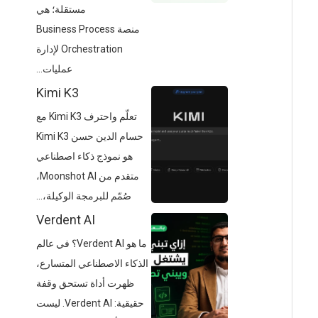
مستقلة؛ هي
منصة Business Process
Orchestration لإدارة
عمليات...
Kimi K3
تعلّم واحترف Kimi K3 مع
حسام الدين حسن Kimi K3
هو نموذج ذكاء اصطناعي
متقدم من Moonshot AI،
صُمّم للبرمجة الوكيلة،...
Verdent AI
ما هو Verdent AI؟ في عالم
الذكاء الاصطناعي المتسارع،
ظهرت أداة تستحق وقفة
حقيقية: Verdent AI. ليست