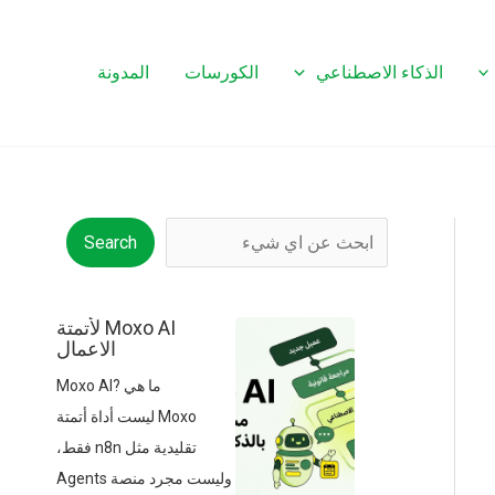
الذكاء الاصطناعي
الكورسات
المدونة
البحث
Search
Moxo AI لأتمتة
الاعمال
ما هي Moxo AI?
Moxo ليست أداة أتمتة
تقليدية مثل n8n فقط،
وليست مجرد منصة Agents