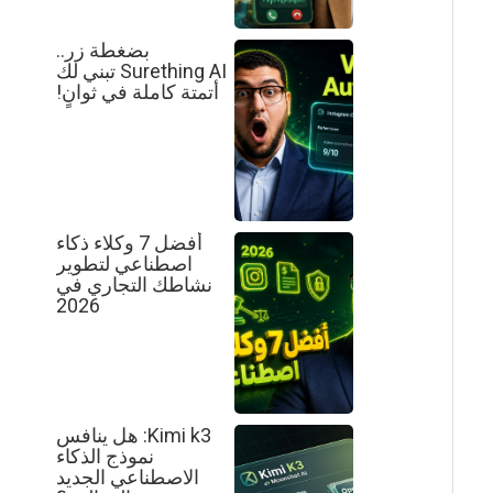
بضغطة زر..
Surething AI تبني لك
أتمتة كاملة في ثوانٍ!
أفضل 7 وكلاء ذكاء
اصطناعي لتطوير
نشاطك التجاري في
2026
Kimi k3: هل ينافس
نموذج الذكاء
الاصطناعي الجديد