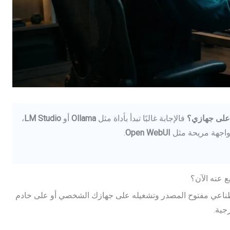
على جهازي؟
فالإجابة غالبًا تبدأ بأداة مثل
Ollama
أو
LM Studio
،
واجهة مريحة مثل
Open WebUI
.
ع عنه الآن؟
ناعي مفتوح المصدر وتشغيله على جهازك الشخصي أو على خادم
جية.