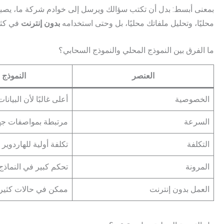
بمعنى أبسط: بدل أن تكتب سؤالك ويرسل إلى خوادم شركة ما، يصب
محليًا، وتحليل ملفاتك محليًا، بل وحتى استخدامه
بدون إنترنت
في كثي
ما الفرق بين النموذج المحلي والنموذج السحابي؟
العنصر
النموذج 
الخصوصية
أعلى غالبًا لأن البيان
السرعة
مرتبطة بمواصفات جه
التكلفة
تكلفة أولية للهاردوير أ
المرونة
تحكم كبير في النماذج
العمل بدون إنترنت
ممكن في حالات كثير