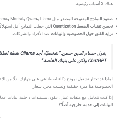
هناك 3 أسباب رئيسية:
صعود النماذج المفتوحة المصدر
مثل Llama وQwen وMistral وGemma.
تحسن تقنيات الضغط Quantization
التي جعلت النماذج أقل استهلاكًا
تزايد القلق حول الخصوصية والبيانات
عند الأفراد والشركات.
يقول
حسام الدين حسن
:
ChatGPT ولكن على بنيتك الخاصة.”
لماذا قد تختار تشغيل نموذج ذكاء اصطناعي على جهازك بدلًا من الا
الخصوصية هنا ميزة حقيقية وليست مجرد شعار
إذا كنت تتعامل مع ملفات عمل، عقود، مستندات داخلية، بيانات عم
البيانات إلى خدمة خارجية أصلًا؟