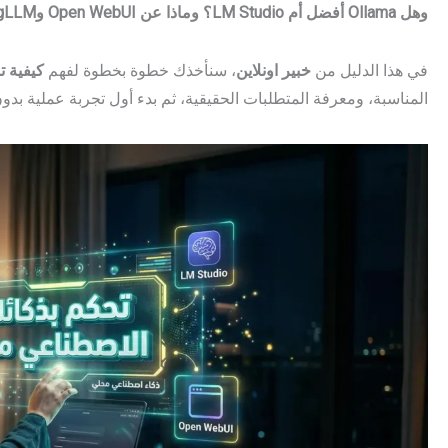
وهل Ollama أفضل أم LM Studio؟ وماذا عن Open WebUI وAnythingLLM؟
في هذا الدليل من
خبير اونلاين
، سنأخذك خطوة بخطوة لفهم
كيفية ت
المناسبة، ومعرفة المتطلبات الحقيقية، ثم بدء أول تجربة عملية بدو