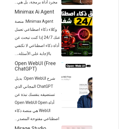
مجرد أداة برمجة، بل هي...
Minimax Ai Agent
Minimax Agent: منصة
وكلاء ذكاء اصطناعي تعمل
عنك 24/7 إذا كنت تبحث عن
أداة ذكاء اصطناعي لا تكتفي
بالإجابة على الأسئلة،...
Open WebUI (Free
ChatGPT)
شرح Open WebUI: بديل
ChatGPT المجاني الذي
تستضيفه بنفسك نبذة عن
أداة Open WebUI Open
WebUI هي منصة ذكاء
اصطناعي مفتوحة المصدر...
Mirage Studio