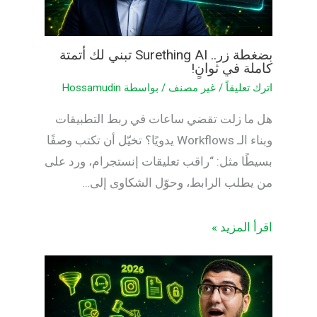
بضغطة زر.. Surething AI تبني لك أتمتة
كاملة في ثوانٍ!
اترك تعليقاً
/
غير مصنف
/ بواسطة
Hossamudin
هل ما زلت تقضي ساعات في ربط التطبيقات
وبناء الـ Workflows يدويًا؟ تخيّل أن تكتب وصفًا
بسيطًا مثل: “راقب تعليقات إنستجرام، ورد على
من يطلب الرابط، وحوّل الشكاوى إلى…
اقرأ المزيد »