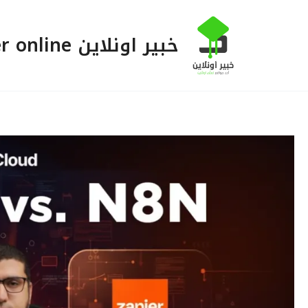
خطي
لى
خبير اونلاين Khabeer online
لمحتوى