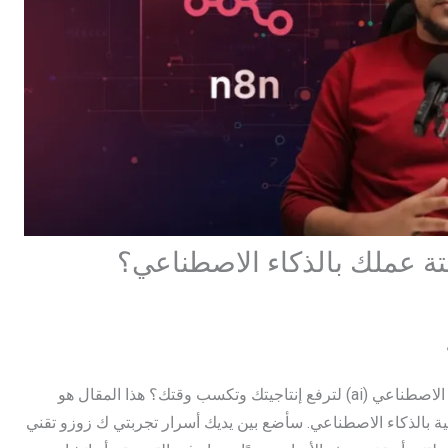
هل أردت يومًا أن تجعل أعمالك “تشتغل لوحدها” وتستغل قوة الذكاء الاصطناعي (ai) لترفع إنتاجيتك وتكسب وقتك؟ هذا المقال هو
 بين n8n وzapier وأدوات الأتمتة الذكية بالذكاء الاصطناعي. سأضع بين يديك أسرار تجربتي ك زوزو تقني