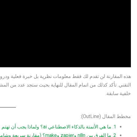
هذه المقارنة لن تقدم لك فقط معلومات نظرية بل خبرة فعلية ود
التقني. تأكد كذلك من اتمام المقال للنهاية بحيث ستجد عدد من المشاري
خلفية سابقة.
مخطط المقال (OutLine):
1. ما هي الأتمتة بالذكاء الاصطناعي ai؟ ولماذا يجب أن تهتم الآن؟
2. ما الفرق بين n8n وzapier وmake؟ (مقارنة سريعة وشاملة)