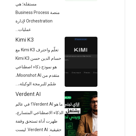
مستقلة؛ هي
منصة Business Process
Orchestration لإدارة
عمليات...
Kimi K3
تعلّم واحترف Kimi K3 مع
حسام الدين حسن Kimi K3
هو نموذج ذكاء اصطناعي
متقدم من Moonshot AI،
صُمّم للبرمجة الوكيلة،...
Verdent AI
ما هو Verdent AI؟ في عالم
الذكاء الاصطناعي المتسارع،
ظهرت أداة تستحق وقفة
حقيقية: Verdent AI. ليست