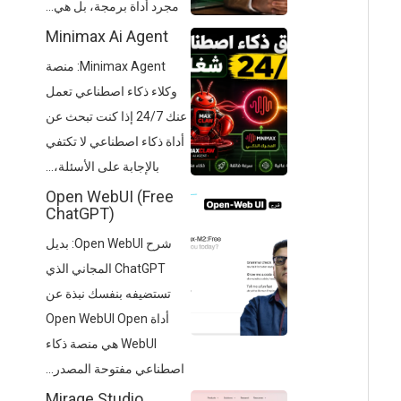
مجرد أداة برمجة، بل هي...
Minimax Ai Agent
Minimax Agent: منصة
وكلاء ذكاء اصطناعي تعمل
عنك 24/7 إذا كنت تبحث عن
أداة ذكاء اصطناعي لا تكتفي
بالإجابة على الأسئلة،...
Open WebUI (Free
ChatGPT)
شرح Open WebUI: بديل
ChatGPT المجاني الذي
تستضيفه بنفسك نبذة عن
أداة Open WebUI Open
WebUI هي منصة ذكاء
اصطناعي مفتوحة المصدر...
Mirage Studio