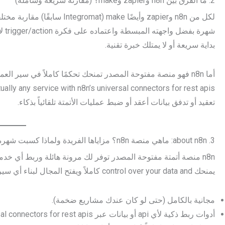
2. ما الفرق بين n8n وzapier وmake؟ (مقارنة سريعة وشاملة)
شهر
بداية سريعة أو لا يمتلك خبرة تقنية.
تعقيد أو تدفق بيانات أعقد أو ضبط عمليات الأتمتة تلقائياً بذكاء.
3. about n8n: ماهي منصة n8n؟ مزاياها الفريدة ولماذا كسبت شهرة بين التقنيين؟
يمنحك control over your data and كاملاً ويفتح المجال لبناء أي سير عمل يخدمك. من المزايا:
مجانية بالكامل (حتى لو كان عندك مشاريع ضخمة).
أدوات ربط ذكية لأي api أو بيانات عبر n8n’s universal connectors for rest apis.