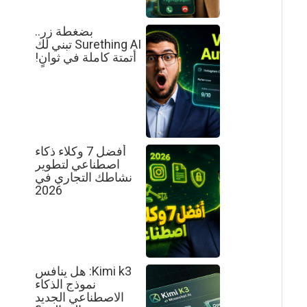
بضغطة زر..
Surething AI تبني لك
أتمتة كاملة في ثوانٍ!
أفضل 7 وكلاء ذكاء
اصطناعي لتطوير
نشاطك التجاري في
2026
Kimi k3: هل ينافس
نموذج الذكاء
الاصطناعي الجديد