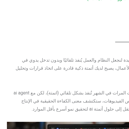
يقة الوحيدة لنجعل النظام والعمل يُنفذ تلقائيًا وبدون تدخل يدوي في
ا تدخل الذكاء الاصطناعي (ai) في عمليات الأعمال، يصبح لديك أتمتة ذكية قادرة على اتخاذ قرارات وتحليل
مثال واقعي: يمكنك برمجياً أن تجعل أي مهمة تتكرر عشرات أو مئات المرات في الشهر تُنفذ بشكل تلقائي (اتمتة)، لكن مع ai agent
خيص الفيديوهات، ستكتشف معنى الكفاءة الحقيقية في الإنتاج
قيق نمو أسرع بأقل الموارد.