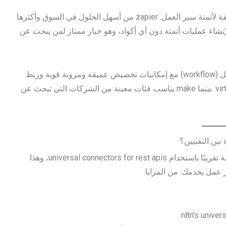
لكل من n8n وzapier وأيضًا make (Integromat سابقًا) مقاربة مختلفة لأتمتة سير العمل. zapier من أسهل الحلول في السوق وأكثرها
ة بفضل واجهته المبسطة واعتماده على فكرة trigger/action لإنشاء عمليات أتمتة دون أي أكواد، وهو خيار ممتاز لمن يبحث عن
أما n8n فهو منصة مفتوحة المصدر تمنحك تحكمًا كاملاً في سير العمل (workflow) مع إمكانيات تخصيص عميقة ومرونة قوية وربط
virtually any service with n8n’s universal connectors for rest apis. بينما make يناسب فئات معينة من الشركات التي تبحث عن
n8n منصة أتمتة مفتوحة المصدر توفر لك مرونة هائلة وربط أي خدمة تقريبًا باستخدام universal connectors for rest apis، وهذا