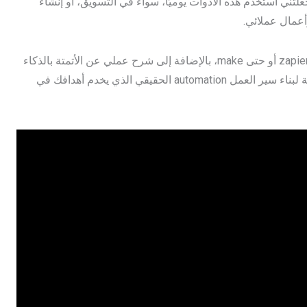
لتني أستخدم هذه الأدوات يوميًا، سواء في التسويق، أو إنشاء
أعمال عملائي.
سنتعرف بالتفصيل على مزايا وعيوب كل نظام، ومتى تختار n8n أو zapier أو حتى make، بالإضافة إلى شرح عملي عن الأتمتة بالذكاء
الاصطناعي، وكيف يمكنك البدء من الصفر بخطوات واضحة ومبسطة لبناء سير العمل automation الحقيقي الذي يخدم أهدافك في