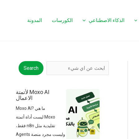
الذكاء الاصطناعي
الكورسات
المدونة
البحث
Search
Moxo AI لأتمتة
الاعمال
ما هي Moxo AI?
Moxo ليست أداة أتمتة
تقليدية مثل n8n فقط،
وليست مجرد منصة Agents