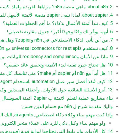
3. about n8n: ماهي منصة n8n؟ مزاياها الفريدة ولماذا كسبت شهرة بين التقنيين؟
4. about zapier: لماذا تبقى zapier منصة الأتمتة الأسهل للمبتدئين والمحترفين؟
5. كيف تبدأ أتمتة الأعمال بذكاء؟ ما أهم الخطوات العملية؟
6. أيهما يوفّر لك وقتًا وجهدًا أكبر؟ جدول مقارنة تفصيلي!
7. من أين يأتي الذكاء الاصطناعي في n8n وzapier؟ وهل هي أدوات فعلاً ذكية؟
8. كيف تستخدم universal connectors for rest apis مع n8n؟ (طرق ربط فعالة)
9. ماذا عن الأمان وresidency and compliance للبيانات بين المنصات؟
10. هل تحتاج خبرة تقنية لبدء الأتمتة وتحقيق عائد حقيقي؟
11. هل أبدأ مع n8n أم zapier أم make؟ متى تناسبك كل منصة؟
12. كيف تُنفذ أفضل سير عمل automation باستخدام ai agent وgoogle sheet؟
13. أبرز الأسئلة الشائعة حول الأدوات، وأخطاء المبتدئين وكيف تتجنبها؟
بناء مشاريع عملية لتعلم الاتمتة ب Zapier: اتمتة السوشيال ميديا (يوتيوب) مع حسام الدين:
واليك مقدمة شرح ل n8n مع حسام الدين حسن:
واذا كنت مهتم ببناء وكلاء ذكاء اصطناعي, ai agents, اليك الشرح:
ولو مهتم ببناء وكيل ذكي للرد على عملاء متجر الكتروني هذا فيديو شرح  AI AGENT
14. كل الأدوات والروابط التي تحتاجها لبداية قوية (فيديوهات، شروحات، تحميلات…)