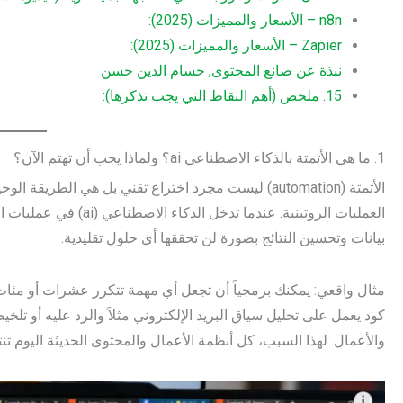
n8n – الأسعار والمميزات (2025):
Zapier – الأسعار والمميزات (2025):
نبذة عن صانع المحتوى, حسام الدين حسن
15. ملخص (أهم النقاط التي يجب تذكرها):
1. ما هي الأتمتة بالذكاء الاصطناعي ai؟ ولماذا يجب أن تهتم الآن؟
الأتمتة (automation) ليست مجرد اختراع تقني بل هي الطر
العمليات الروتينية. عندم
بيانات وتحسين النتائج بصورة لن تحققها أي حلول تقليدية.
كود يعمل على تحليل سياق البريد الإلكتروني مثلاً والرد عليه أو تل
والأعمال. لهذا السبب، كل أنظمة الأعمال والمحتوى الحديثة اليوم تنتقل إلى حلول أتمتة ai لتح