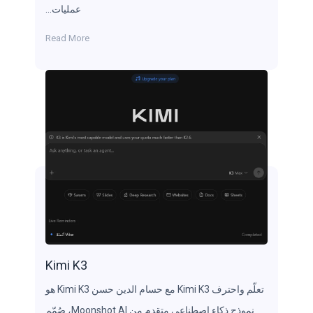
عمليات…
Read More
Kimi K3
تعلّم واحترف Kimi K3 مع حسام الدين حسن Kimi K3 هو
نموذج ذكاء اصطناعي متقدم من Moonshot AI، صُمّم