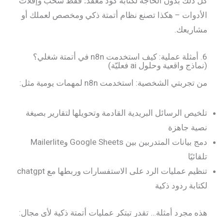
كل ذلك بدون الحاجة لكتابة كود معقد؛ فقط سحب وإفلات
الأدوات – هكذا تصنع نظام أتمتة ذكي ومخصص لعملك أو
مشاريعك.
6. أمثلة عملية: كيف استخدمت n8n في أتمتة شغلي؟
(نماذج واقعية وحلول ai فعليّة)
من تجربتي الشخصية: استخدمت n8n لمهمات يومية مثل:
تلخيص الرسائل البريدية القادمة وتحويلها لتقارير بصيغة
نصية جاهزة
دمج بيانات المتدربين بين Google Sheets وMailerlite
تلقائيًا
تنظيم عمليات الرد على الاستفسارات وربطها مع chatgpt
لكتابة ردود ذكية
هذه مجرد أمثلة… تقدر تبتكر عمليات أتمتة ذكية لأي مجال: