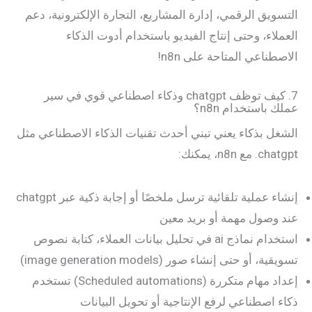
التسويق الرقمي، إدارة المشاريع، التجارة الإلكترونية، دعم
العملاء، وحتى إنتاج الفيديو باستخدام أدوت الذكاء
الاصطناعي المتاحة على n8n!
7. كيف توظف chatgpt وذكاء اصطناعي قوي في سير
عملك باستخدام n8n؟
الشغل بذكاء يعني تبني أحدث تقنيات الذكاء الاصطناعي مثل
chatgpt. مع n8n، يمكنك:
إنشاء عملية تلقائية ترسل ملخصًا أو إجابة ذكية عبر chatgpt
عند وصول مهمة أو بريد معين
استخدام نماذج ai في تحليل بيانات العملاء، كتابة نصوص
تسويقية، أو حتى إنشاء صور (image generation models)
إعداد مهام متكررة (Scheduled automations) تستخدم
ذكاء اصطناعي لرفع الإنتاجية أو تحويل البيانات