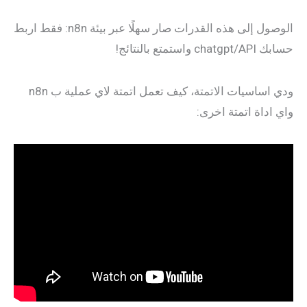
الوصول إلى هذه القدرات صار سهلًا عبر بيئة n8n: فقط اربط
حسابك chatgpt/API واستمتع بالنتائج!
ودي اساسيات الاتمتة، كيف تعمل اتمتة لاي عملية ب n8n
واي اداة اتمتة اخرى: