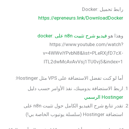
رابط تحميل Docker:
https://epreneurs.link/DownloadDocker
وهذا هو
فيديو شرح تثبيت n8n على docker
:
https://www.youtube.com/watch?
v=4WWviYPvbN8&list=PLeRXjfD7cX-
ITL2dwMcAvAvVsj1TU0vj5&index=1
أما لو كنت تفضل الاستضافة على VPS مثل Hostinger:
اربط الاستضافة بدومينك، نفذ الأوامر حسب دليل
Hostinger
الرسمي
تقدر تتابع شرح الفيديو الكامل حول تثبيت n8n على
استضافة Hostinger (سلسلة يوتيوب الخاصة بي!)