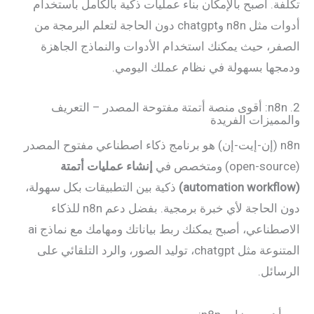
تكلفة. أصبح بالإمكان بناء عمليات ذكية بالكامل باستخدام
أدوات مثل n8n وchatgpt دون الحاجة لتعلم البرمجة من
الصفر، حيث يمكنك استخدام الأدوات والنماذج الجاهزة
ودمجها بسهولة في نظام عملك اليومي.
2. n8n: أقوى منصة أتمتة مفتوحة المصدر – التعريف
والمميزات الفريدة
n8n (إن-إيت-إن) هو برنامج ذكاء اصطناعي مفتوح المصدر
(open-source) ومتخصص في
إنشاء عمليات أتمتة
(automation workflow)
ذكية بين التطبيقات بكل سهولة،
دون الحاجة لأي خبرة برمجية. بفضل دعم n8n للذكاء
الاصطناعي، أصبح يمكنك ربط بياناتك ومهامك مع نماذج ai
المتنوعة مثل chatgpt، توليد الصور، والرد التلقائي على
الرسائل.