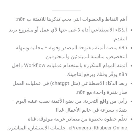
أهم النقاط والخطوات التي يجب تذكرها للاتمتة ب n8n:
الذكاء الاصطناعي أداة لا غنى عنها لأي عمل أو مشروع يريد
التقدم.
n8n منصة أتمتة مفتوحة المصدر وقوية – مجانية وسهلة
التخصيص، مناسبة للمبتدئين والمحترفين.
أتمتة المهام المتكررة باستخدام عمليات Workflow داخل
n8n يوفّر وقتك ويرفع إنتاجيتك.
ربط الذكاء الاصطناعي (مثل chatgpt) في عمليات العمل
صار بنقرة واحدة مع n8n.
رأيي من واقع التجربة: من يضع الأتمتة نصب عينيه اليوم –
يتقدّم بسرعة في عالم الأعمال غدا!
تعلّم خطوة بخطوة من مصادر عربية موثوقة: قناة
ePreneurs، Khabeer Online، جلسات الاستشارة المباشرة.