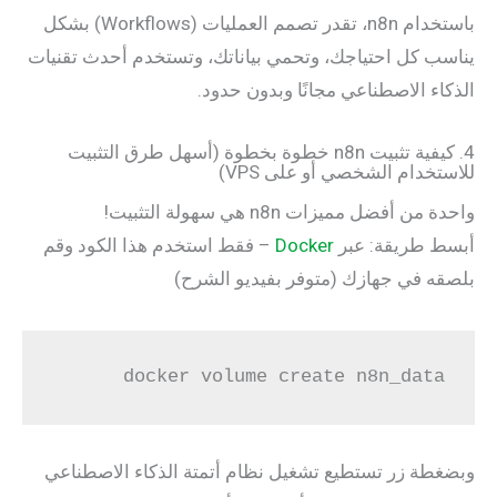
باستخدام n8n، تقدر تصمم العمليات (Workflows) بشكل
يناسب كل احتياجك، وتحمي بياناتك، وتستخدم أحدث تقنيات
الذكاء الاصطناعي مجانًا وبدون حدود.
4. كيفية تثبيت n8n خطوة بخطوة (أسهل طرق التثبيت
للاستخدام الشخصي أو على VPS)
واحدة من أفضل مميزات n8n هي سهولة التثبيت!
أبسط طريقة: عبر
Docker
– فقط استخدم هذا الكود وقم
بلصقه في جهازك (متوفر بفيديو الشرح)
docker volume create n8n_data
وبضغطة زر تستطيع تشغيل نظام أتمتة الذكاء الاصطناعي