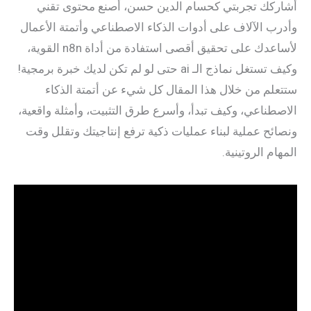
أشاركك تجربتي كحسام الدين حسن، أصنع محتوى تقني
وأدرب الآلاف على أدوات الذكاء الاصطناعي وأتمتة الأعمال
لأساعدك على تحقيق أقصى استفادة من أداة n8n القوية،
وكيف تستغل نماذج الـ ai حتى لو لم تكن لديك خبرة برمجية!
ستتعلم من خلال هذا المقال كل شيء عن أتمتة الذكاء
الاصطناعي، وكيف تبدأ، وأسرع طرق التثبيت، وأمثلة واقعية،
ونصائح عملية لبناء عمليات ذكية ترفع إنتاجيتك وتقلل وقت
المهام الروتينية.