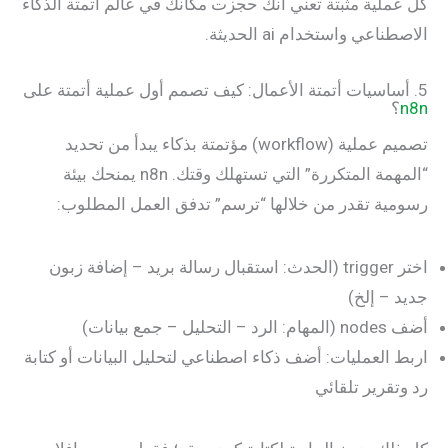
كل عملية مثبتة تعني أنك حجزت مكانك في عالم أتمتة الذكاء
الاصطناعي واستخدام ai الحديثة.
5. أساسيات أتمتة الأعمال: كيف تصمم أول عملية أتمتة على
n8n
؟
تصميم عملية (workflow) مؤتمتة بذكاء يبدأ من تحديد
“المهمة المتكررة” التي تستهلك وقتك. n8n يمنحك بيئة
رسومية تقدر من خلالها “ترسم” تدفق العمل المطلوب:
اختر trigger (الحدث: استقبال رسالة بريد – إضافة زبون
جديد – إلخ)
أضف nodes (المهام: الرد – التحليل – جمع بيانات)
اربط العمليات: أضف ذكاء اصطناعي لتحليل البيانات أو كتابة
رد وتقرير تلقائي