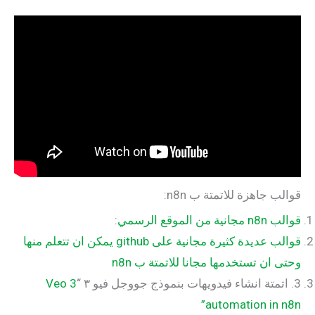
قوالب جاهزة للاتمتة ب n8n:
قوالب n8n مجانية من الموقع الرسمي
:
قوالب عديدة كثيرة مجانية على github يمكن ان تتعلم منها
وحتى ان تستخدمها مجانا للاتمتة ب n8n
3. اتمتة انشاء فيدويهات بنموذج جووجل فيو ٣ “
Veo 3
automation in n8n”