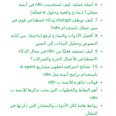
6. أمثلة عملية: كيف استخدمت n8n في أتمتة
شغلي؟ (نماذج واقعية وحلول ai فعليّة)
7. كيف توظف chatgpt وذكاء اصطناعي قوي في
سير عملك باستخدام n8n؟
8. أفضل الأدوات والنماذج لرفع إنتاجيتك: من كتابة
النصوص وتحليل البيانات إلى الصور
9. كيف تستفيد فعليًا من n8n في مجال الذكاء
الاصطناعي للأعمال الحرة والشركات؟
10. نصائح احترافية لتطوير مشاريع ai agent
باستخدام برامج أتمتة مثل n8n
قوالب جاهزة للاتمتة ب n8n:
أهم النقاط والخطوات التي يجب تذكرها للاتمتة ب
n8n:
روابط هامة لكل الأدوات والمصادر التي ذكرتها في
المقال: