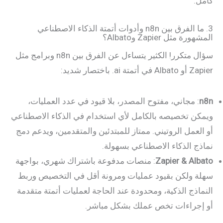
كامل.
3. ما الفرق بين n8n وأدوات أتمتة الذكاء الاصطناعي
المشهورة مثل Zapier وAlbato؟
سؤال متكرر! الكثير يتساءل عن الفرق بين n8n وبرامج مثل
Zapier أو Albato في أتمتة ai. باختصار شديد:
n8n
: مجاني، مفتوح المصدر، بلا قيود في عدد العمليات،
ويمكن تخصيصه بالكامل لأي استخدام في الذكاء الاصطناعي
أو العمل الروتيني. ممتاز للمبتدئين والمتقدمين، ويدعم دمج
نماذج الذكاء الاصطناعي بسهولة.
Zapier & Albato
: منصات مدفوعة باشتراك شهري، بواجهة
سهلة ولكن بقيود عمليات ومرونة أقل في التخصيص وربط
النماذج الذكية، ومحدودة عند الحاجة لعمليات أتمتة متقدمة
أو إجراءات تخص عملك بشكل مباشر.