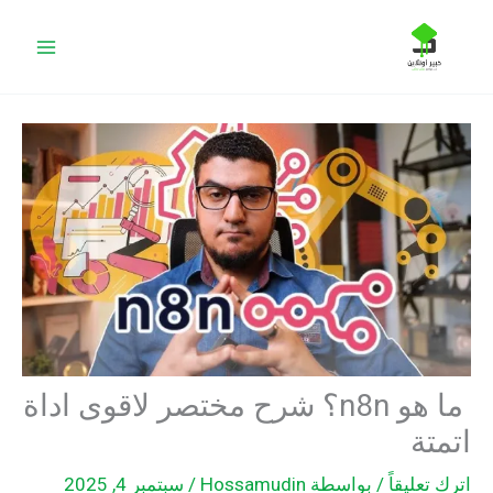
خطي
البحث
لى
لمحتوى
ما هو n8n؟ شرح مختصر لاقوى اداة
اتمتة
اترك تعليقاً
/ بواسطة
Hossamudin
/
سبتمبر 4, 2025