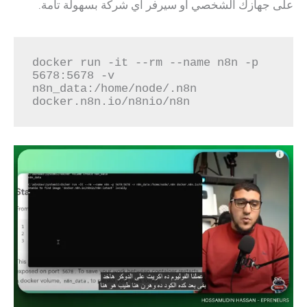
على جهازك الشخصي أو سيرفر أي شركة بسهولة تامة.
docker run -it --rm --name n8n -p 
5678:5678 -v 
n8n_data:/home/node/.n8n 
docker.n8n.io/n8nio/n8n