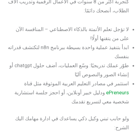
كتجربة أكثر من 8 سنوات في الأعمال الرقمية وتدريب آلاف
الطلاب، أنصحك دائمًا:
لا تؤجل تعلم الأتمتة بالذكاء الاصطناعي – المنافسة الآن
على من يتقنها أولًا!
ابدأ بتنفيذ عملية واحدة بسيطة ببرنامج n8n لتكتشف قدراته
بنفسك
طوّر عملك تدريجيًا: وسّع العمليات، أضف حلول chatgpt أو
إنشاء الصور والنصوص آليًا
استثمر في مصادر التعليم العربية الموثوقة مثل قناة
ePreneurs
ودليل خبير أونلاين، أو احجز جلسة استشارية
شخصية معي لتسريع تقدمك
ولو حابب تبني وكيل ذكي يساعدك في ادارة مهامك اليك
الشرح: