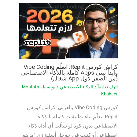
كراش كورس Replit: اتعلّم Vibe Coding
وابدأ تبني Apps كاملة بالذكاء الاصطناعي
(من الصفر لأول App شغال)
اترك تعليقاً
/
الذكاء الاصطناعي
/ بواسطة
Mostafa
Khabeer
كورس Vibe Coding بالعربي: كراش كورس
Replit لتعلّم بناء تطبيقات كاملة بالذكاء
الاصطناعي بدون كود لو سألت أي أداة ذكاء
اصطناعي أو كتبت في جوجل أسئلة زي:“ما هو