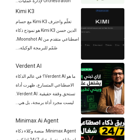
Orchestration لإدارة عمليات...
Kimi K3
تعلّم واحترف Kimi K3 مع حسام
الدين حسن Kimi K3 هو نموذج ذكاء
اصطناعي متقدم من Moonshot AI،
صُمّم للبرمجة الوكيلة،...
Verdent AI
ما هو Verdent AI؟ في عالم الذكاء
الاصطناعي المتسارع، ظهرت أداة
تستحق وقفة حقيقية: Verdent AI.
ليست مجرد أداة برمجة، بل هي...
Minimax Ai Agent
Minimax Agent: منصة وكلاء ذكاء
اصطناعي تعمل عنك 24/7 إذا كنت