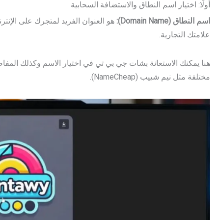
أولًا: اختيار اسم النطاق والاستضافة السحابية
اسم النطاق (Domain Name):
هو العنوان الفريد لمتجرك على الإنتر
علامتك التجارية.
هنا يمكنك الاستعانة بشات جي بي تي في اختيار الاسم وكذلك المف
مختلفة مثل نيم شييب (NameCheap).