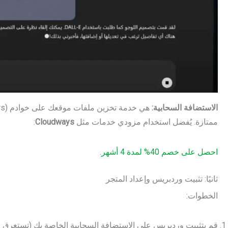
الاستضافة السحابية:
ممتازة. يُفضل استخدام مزودي خدمات مثل
Cloudways
:
احصل على خصم 40% لمدة 4 أشهر
.
ثانيًا: تثبيت وردبريس وإعداد المتجر
الخطوات:
قم بتثبيت وردبريس على الاستضافة السحابية الخاصة بك (تستغرق العملية 7 دقا