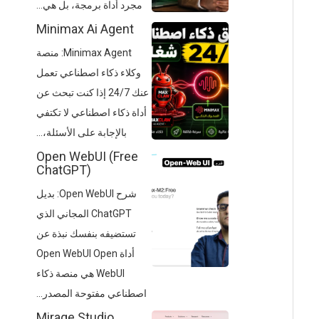
مجرد أداة برمجة، بل هي...
Minimax Ai Agent
Minimax Agent: منصة
وكلاء ذكاء اصطناعي تعمل
عنك 24/7 إذا كنت تبحث عن
أداة ذكاء اصطناعي لا تكتفي
بالإجابة على الأسئلة،...
Open WebUI (Free
ChatGPT)
شرح Open WebUI: بديل
ChatGPT المجاني الذي
تستضيفه بنفسك نبذة عن
أداة Open WebUI Open
WebUI هي منصة ذكاء
اصطناعي مفتوحة المصدر...
Mirage Studio