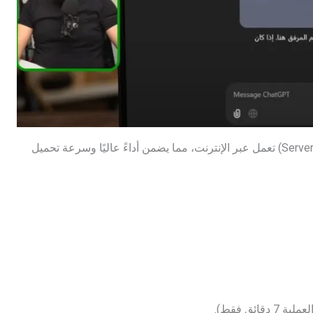
هي خدمة تخزين ملفات موقعك على خوادم (Servers) تعمل عبر الإنترنت، مما يضمن أداءً عاليًا وسرعة تحميل
ئق فقط).