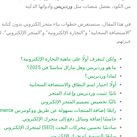
من الكود، بفضل منصات مثل
وردبريس
وأدواتها الذكية.
في هذا المقال، سنستعرض خطوات بناء متجر إلكتروني بدون كتابة 
“الاستضافة السحابية” و”التجارة الإلكترونية” و”المتجر الإلكتروني
خبرتهم.
ولكن لنتعرف أولًا على ماهية التجارة الإلكترونية؟
ما هو وردبريس وهل مازال مناسبًا في 2025؟
لماذا وردبريس؟
أولًا: اختيار اسم النطاق والاستضافة السحابية
ثانيًا: تثبيت وردبريس وإعداد المتجر
ثالثًا: تخصيص تصميم المتجر الإلكتروني
رابعًا: إضافة المنتجات بسهولة عن طريق ووكومرس WooCommerce
خامسًا إضافة وسائل دفع إلى متجرك الإلكتروني:
سادسًا: تحسين محركات البحث (SEO) لمتجرك الإلكتروني
سابعًا: التسويق لمتجرك الإلكتروني