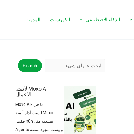
الذكاء الاصطناعي
الكورسات
المدونة
البحث
Search
Moxo AI لأتمتة
الاعمال
ما هي Moxo AI?
Moxo ليست أداة أتمتة
تقليدية مثل n8n فقط،
وليست مجرد منصة Agents