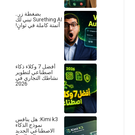
بضغطة زر..
Surething AI تبني لك
أتمتة كاملة في ثوانٍ!
أفضل 7 وكلاء ذكاء
اصطناعي لتطوير
نشاطك التجاري في
2026
Kimi k3: هل ينافس
نموذج الذكاء
الاصطناعي الجديد