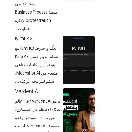
مستقلة؛ هي
منصة Business Process
Orchestration لإدارة
عمليات...
Kimi K3
تعلّم واحترف Kimi K3 مع
حسام الدين حسن Kimi K3
هو نموذج ذكاء اصطناعي
متقدم من Moonshot AI،
صُمّم للبرمجة الوكيلة،...
Verdent AI
ما هو Verdent AI؟ في عالم
الذكاء الاصطناعي المتسارع،
ظهرت أداة تستحق وقفة
حقيقية: Verdent AI. ليست