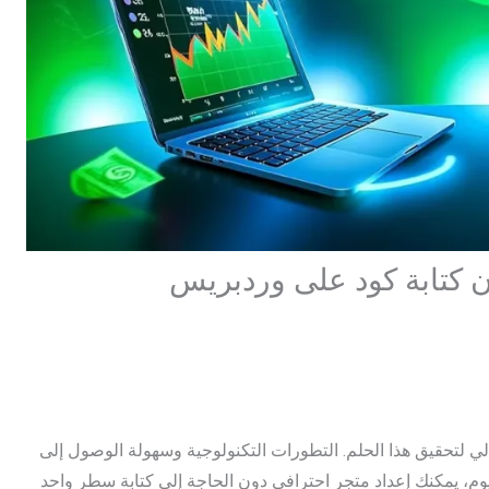
متجر إلكتروني في 2025 بدون كتابة كود على وردبريس
روني، فإن 2025 قد تكون العام المثالي لتحقيق هذا الحلم. التطورات التكنولوجية وسهولة الوصول إلى
ليوم، يمكنك إعداد متجر احترافي دون الحاجة إلى كتابة سطر واحد