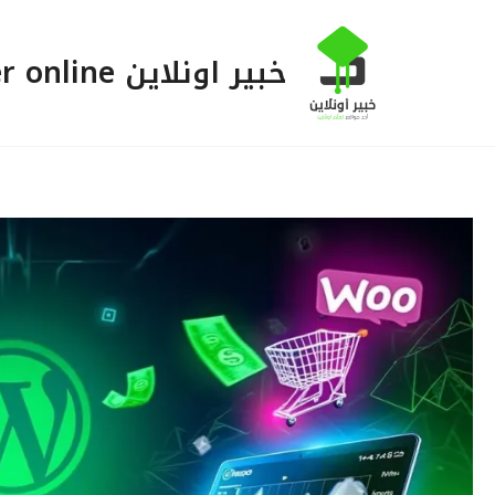
خطي
لى
خبير اونلاين Khabeer online
لمحتوى