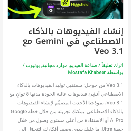
Gemini
مع
Veo
إنشاء الفيديوهات بالذكاء
3.1
الاصطناعي في Gemini مع
Veo 3.1
اترك تعليقاً
/
صناعة الفيديو
,
موارد مجانية
,
يوتيوب
/
بواسطة
Mostafa Khabeer
Veo 3.1 من جوجل: مستقبل توليد الفيديوهات بالذكاء
الاصطناعي أنشِئ فيديوهات عالية الجودة مدتها 8 ثوانٍ مع
Veo 3.1، نموذجنا الأحدث المصمَّم لإنشاء الفيديوهات
بالذكاء الاصطناعي. يمكنك تجربته من خلال خطة Google
AI Pro أو الاستفادة من أعلى مستوى وصول من خلال
خطة Ultra. ما عليك سوى وصف أفكارك، لتتحوّل إلى