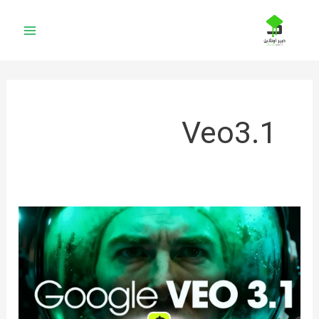
خطي
لى
لمحتوى
Veo3.1
إنشاء
الفيديوهات
بالذكاء
الاصطناعي
في