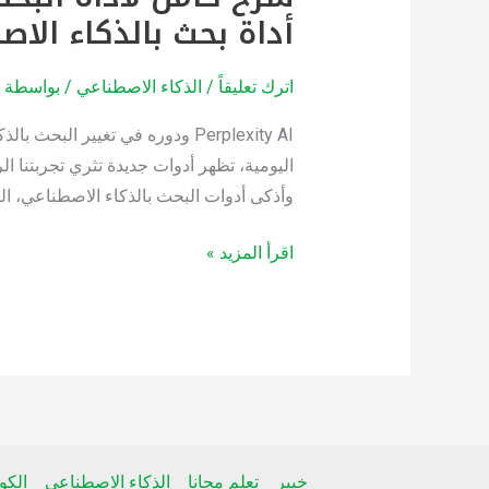
أداة بحث بالذكاء الا
كامل
لاداة
البحث
اترك تعليقاً
/
الذكاء الاصطناعي
/ بواسطة
r
الاقوى
Perplexity AI ودوره في تغيير 
بالذكاء
الاصطناعي
وأذكى أدوات البحث بالذكاء الاصطناعي، ال
Perplexity
AI
اقرأ المزيد »
أسرار
أقوى
أداة
بحث
بالذكاء
الاصطناعي
خبير
تعلم مجانا
الذكاء الاصطناعي
الك