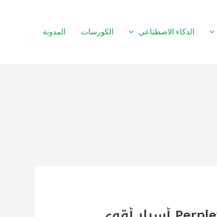
الذكاء الاصطناعي
الكورسات
المدونة
شرح كامل لاداة البحث الاقوى بالذكاء الاصطناعي Perplexity AI أسرار أقوى