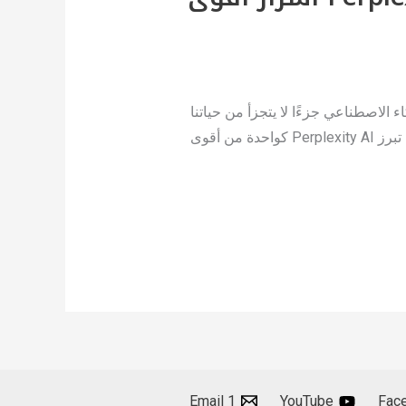
كاء الاصطناعي جزءًا لا يتجزأ من حياتنا
اليومية، تظهر أدوات جديدة تثري تجربتنا الرقمية وتفتح آفاقًا واسعة للابتكار والنجاح. من بين هذه الأدوات المتقدمة تبرز Perplexity AI كواحدة من أقوى
Email 1
YouTube
Fac