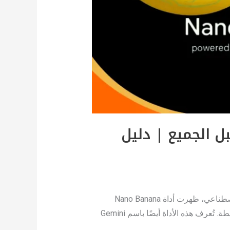
ة Nano Banana الجديدة قبل الجميع | دليل
13 طريقة ذكية لاستخدام أداة Nano Banana الجديدة قبل الجميع مقدمة مع تقدم التكنولوجيا في مجال الذكاء الاصطناعي، ظهرت أداة Nano Banana
كواحدة من أحدث الابتكارات التي تطورتها Google DeepMind لتحرير الصور بدقة عالية باستخدام أوامر نصية بسيطة. تُعرف هذه الأداة أيضًا باسم Gemini