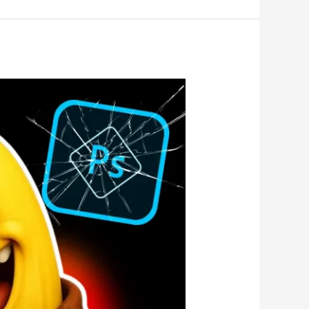
13
طريقة
ذكية
لاستخدام
أداة
Nano
Banana
الجديدة
قبل
الجميع
|
دليل