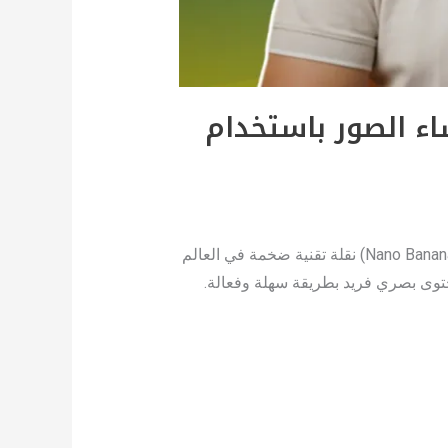
 احترافي | إنشاء الصور باستخدام
يُعتبر إنشاء وتحرير الصور بالذكاء الاصطناعي باستخدام أدوات مثل gemini وnano banana (المعروف أيضًا باسم Nano Banana) نقلة تقنية ضخمة في العالم
محتوى بصري فريد بطريقة سهلة وفعالة.