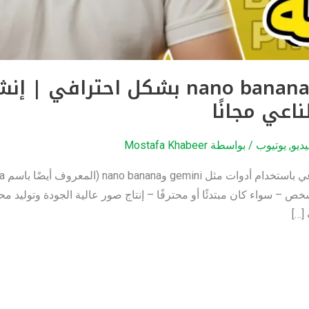
دليلك لكتابة برومبت nano banana بشكل
ديو
,
يوتيوب
/ بواسطة
Mostafa Khabeer
خص – سواء كان مبتدئًا أو محترفًا – إنتاج صور عالية الجودة وتوليد 
[…]