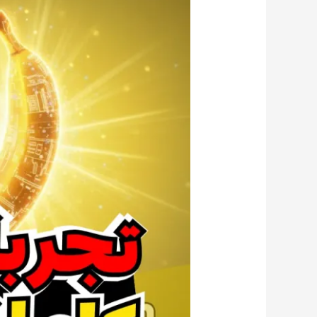
لكتابة
برومبت
nano
banana
بشكل
احترافي
|
إنشاء
الصور
باستخدام
gemini
بالذكاء
الاصطناعي
مجانًا