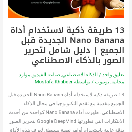
Nano
Banana
الجديدة
13 طريقة ذكية لاستخدام أداة
قبل
Nano Banana الجديدة قبل
الجميع
|
الجميع | دليل شامل لتحرير
دليل
الصور بالذكاء الاصطناعي
شامل
لتحرير
تعليق واحد
/
الذكاء الاصطناعي
,
صناعة الفيديو
,
موارد
الصور
مجانية
,
يوتيوب
/ بواسطة
Mostafa Khabeer
بالذكاء
13 طريقة ذكية لاستخدام أداة Nano Banana الجديدة قبل
الاصطناعي
الجميع مقدمة مع تقدم التكنولوجيا في مجال الذكاء
الاصطناعي، ظهرت أداة Nano Banana كواحدة من أحدث
الابتكارات التي تطورتها Google DeepMind لتحرير الصور
بدقة عالية باستخدام أوامر نصية بسيطة. تُعرف هذه الأداة