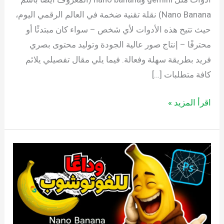
Nano Banana) نقلة تقنية ضخمة في العالم الرقمي اليوم،
حيث تتيح هذه الأدوات لأي شخص – سواء كان مبتدئًا أو
محترفًا – إنتاج صور عالية الجودة وتوليد محتوى بصري
فريد بطريقة سهلة وفعالة. فيما يلي مقال تفصيلي يلائم
كافة متطلبات […]
اقرأ المزيد »
13
طريقة
ذكية
لاستخدام
أداة