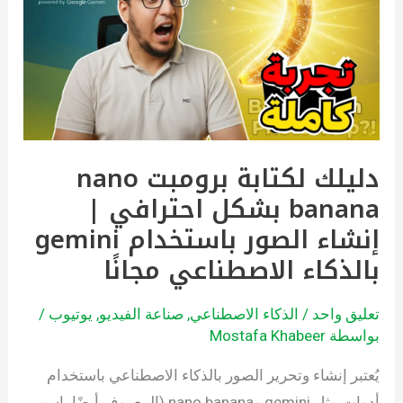
برومبت
nano
banana
بشكل
احترافي
|
دليلك لكتابة برومبت nano
إنشاء
banana بشكل احترافي |
الصور
باستخدام
إنشاء الصور باستخدام gemini
gemini
بالذكاء الاصطناعي مجانًا
بالذكاء
الاصطناعي
تعليق واحد
/
الذكاء الاصطناعي
,
صناعة الفيديو
,
يوتيوب
/
مجانًا
بواسطة
Mostafa Khabeer
يُعتبر إنشاء وتحرير الصور بالذكاء الاصطناعي باستخدام
أدوات مثل gemini وnano banana (المعروف أيضًا باسم