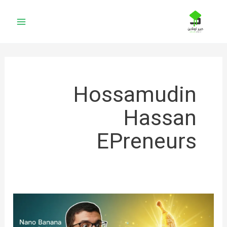
خطي
لى
لمحتوى
Hossamudin
Hassan
EPreneurs
دليلك
لكتابة