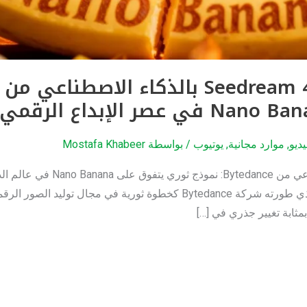
ديو
,
موارد مجانية
,
يوتيوب
/ بواسطة
Mostafa Khabeer
مولد صور Seedream 4.0 بالذكاء ا
يوماً بعد يوم، جاء نموذج Seedream 4.0 الذي طورته شركة Bytedance كخطوة ثو
مثابة تغيير جذري في […]