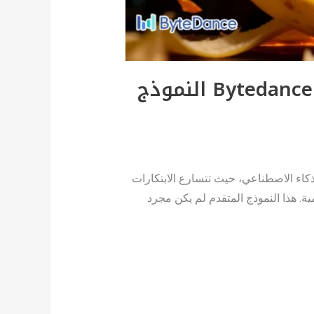
مولد الصور القوي Seedream 4.0 بالذكاء الاصطناعي من Bytedance النموذج
لاصطناعي من Bytedance: نموذج ثوري يتفوق على Nano Banana في عالم الذكاء الاصطناعي، حيث تتسارع الابتكارات
رية في مجال توليد الصور الرقمية. هذا النموذج المتقدم لم يكن مجرد