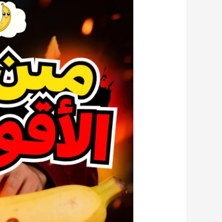
الصور
القوي
Seedream
4.0
بالذكاء
الاصطناعي
من
Bytedance
النموذج
الذي
يتفوق
على
Nano
Banana
في
عصر