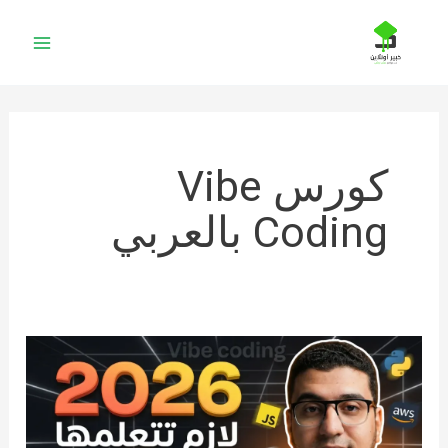
خطي
لى
لمحتوى
كورس Vibe
Coding بالعربي
كراش
كورس
Replit:
اتعلّم