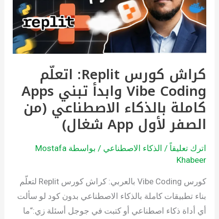
Vibe
Coding
وابدأ
تبني
كراش كورس Replit: اتعلّم
Apps
Vibe Coding وابدأ تبني Apps
كاملة
بالذكاء
كاملة بالذكاء الاصطناعي (من
الاصطناعي
الصفر لأول App شغال)
(من
الصفر
اترك تعليقاً
/
الذكاء الاصطناعي
/ بواسطة
Mostafa
لأول
Khabeer
App
كورس Vibe Coding بالعربي: كراش كورس Replit لتعلّم
شغال)
بناء تطبيقات كاملة بالذكاء الاصطناعي بدون كود لو سألت
أي أداة ذكاء اصطناعي أو كتبت في جوجل أسئلة زي:“ما