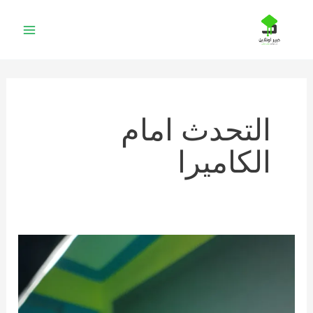
خطي
لى
لمحتوى
التحدث امام
الكاميرا
10
نصائح
ذهبية
لآداء