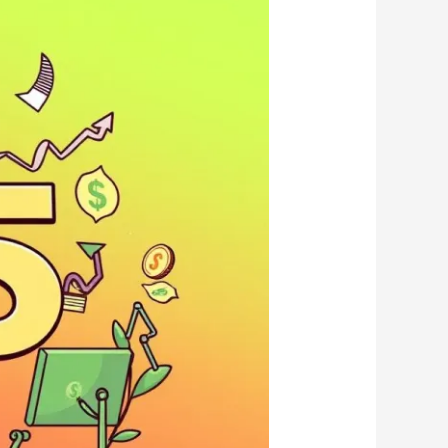
7
طرق
للربح
بالدولار
في
2025,
اعرفها
الآن