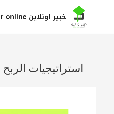
خطي
لى
خبير اونلاين Khabeer online
لمحتوى
استراتيجيات الربح 
هذه