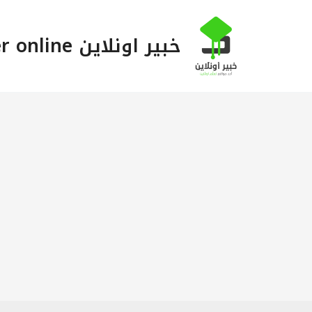
خطي
لى
خبير اونلاين Khabeer online
لمحتوى