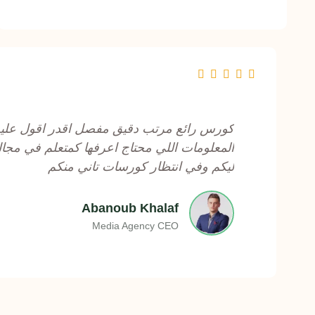
R





a
t
كورس رائع مرتب دقيق مفصل اقدر اقول علي
e
المعلومات اللي محتاج اعرفها كمتعلم في مجال
d
ليكم وفي انتظار كورسات تاني منكم
5
o
Abanoub Khalaf
u
Media Agency CEO
t
o
f
5