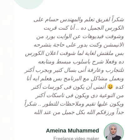
a
t
شكراً لفريق تعلم والمهندس حسام على
e
الكورس الجميل ده .. أنا كنت قريت
d
وشوفت فيديوهات عن الوايت بورد من
5
الانيمشن وكنت بدور على حاجة بتشرحه
o
بس ملقتش لغاية لما شوفت اعلان الكورس
u
ده وفعلا شرح باسلوب مبسط ومتابعه
t
للتجارب وعارفة أنى بسال كتير وبجرب أكتر
o
وبعمل مشاكل مع البرنامج بس هعلم ايه أنا
f
كده
أتمنى أن يكون فى كورسات أكتر
5
من النوعية دى ويكون فى تاسكات أكتر
ويكون عليها تقيم وملاحظات للتطور .. شكراً
جداً ورزقكم الله بكل جميل من عند الله
Ameina Muhammed
Freelance video maker