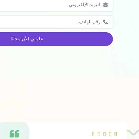
علمني الآن مجانًا
R




