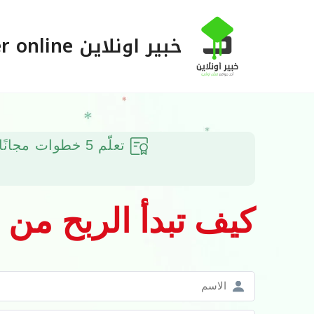
خطي
لى
خبير اونلاين Khabeer online
لمحتوى
تعلّم 5 خطوات مجانًا الآن
كيف تبدأ الربح من ا