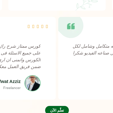
R





a
t
ه متكامل وشامل لكل
كورس ممتاز شرح رائع
e
 صناعه الفيديو شكرا
على جميع الاسئلة فى 
d
الكورس واتمنى ان ار
5
ضمن فريق العمل معكم
o
u
fwat Azziz
t
Freelancer
o
f
5
تعلّم الآن