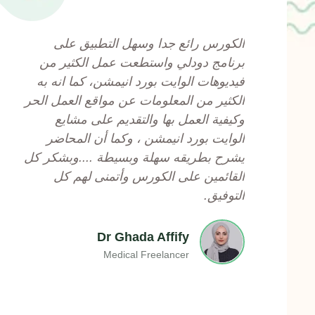
a
t
الكورس رائع جدا وسهل التطبيق على
e
برنامج دودلي واستطعت عمل الكثير من
d
فيديوهات الوايت بورد انيمشن، كما انه به
5
الكثير من المعلومات عن مواقع العمل الحر
o
وكيفية العمل بها والتقديم على مشايع
u
الوايت بورد انيمشن ، وكما أن المحاضر
t
يشرح بطريقه سهلة وبسيطة ....وبشكر كل
o
القائمين على الكورس وأتمنى لهم كل
f
التوفيق.
5
Dr Ghada Affify
Medical Freelancer