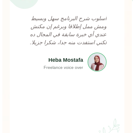
a
t
أسلوب شرح البرنامج سهل وبسيط
e
ومش ممل إطلاقا وبرغم إن مكنش
d
عندي أي خبرة سابقة في المجال ده
5
لكني استفدت منه جدا، شكرا جزيلا.
o
u
Heba Mostafa
t
Freelance voice over
o
f
5