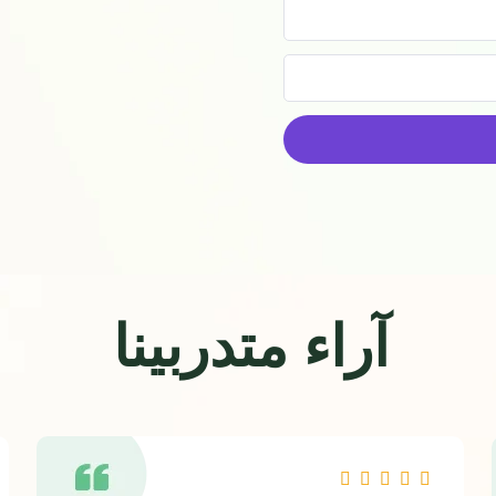
آراء متدربينا
R




