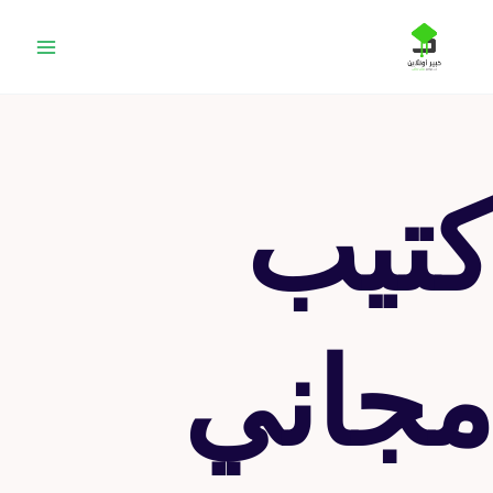
خطي
لى
لمحتوى
كتيب
مجاني