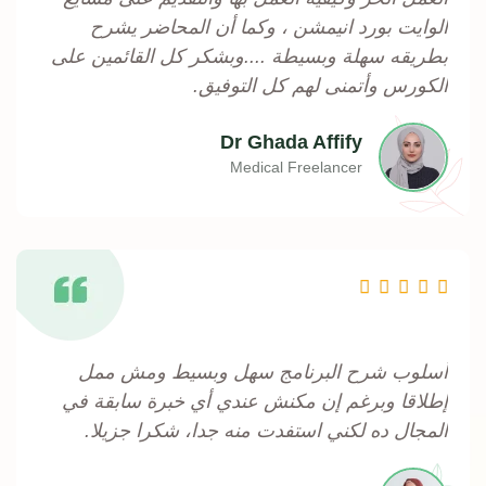
الوايت بورد انيمشن ، وكما أن المحاضر يشرح
بطريقه سهلة وبسيطة ....وبشكر كل القائمين على
الكورس وأتمنى لهم كل التوفيق.
Dr Ghada Affify
Medical Freelancer
Rated





5
out
أسلوب شرح البرنامج سهل وبسيط ومش ممل
of
إطلاقا وبرغم إن مكنش عندي أي خبرة سابقة في
5
المجال ده لكني استفدت منه جدا، شكرا جزيلا.