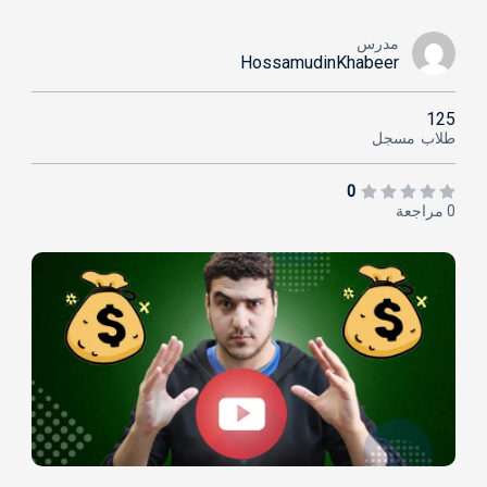
مدرس
HossamudinKhabeer
125
طلاب
مسجل
0
0 مراجعة