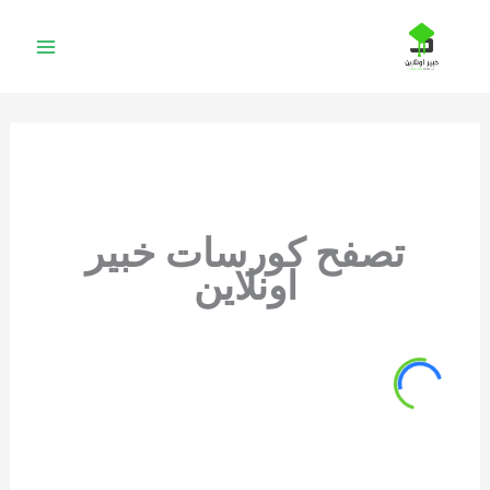
خطي
لى
لمحتوى
تصفح كورسات خبير
اونلاين