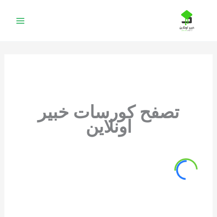
خطي
لى
لمحتوى
تصفح كورسات خبير
اونلاين