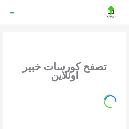
خطي
لى
لمحتوى
تصفح كورسات خبير
اونلاين