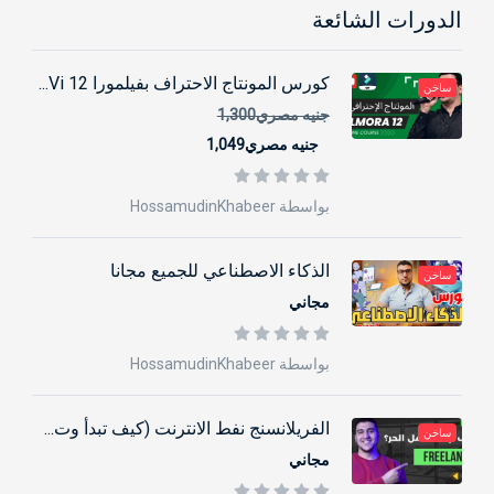
الدورات الشائعة
كورس المونتاج الاحتراف بفيلمورا 12 Vi...
ساخن
جنيه مصري1,300
جنيه مصري1,049
بواسطة HossamudinKhabeer
الذكاء الاصطناعي للجميع مجانا
ساخن
مجاني
بواسطة HossamudinKhabeer
الفريلانسنج نفط الانترنت (كيف تبدأ وت...
ساخن
مجاني