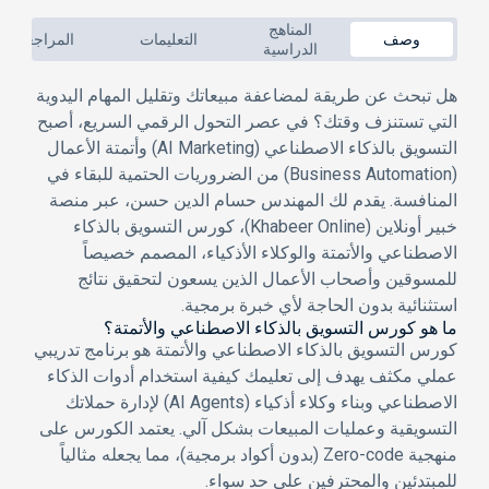
المناهج
وصف
التعليمات
المراجعات
الدراسية
هل تبحث عن طريقة لمضاعفة مبيعاتك وتقليل المهام اليدوية
التي تستنزف وقتك؟ في عصر التحول الرقمي السريع، أصبح
التسويق بالذكاء الاصطناعي (AI Marketing)
و
أتمتة الأعمال
(Business Automation)
من الضروريات الحتمية للبقاء في
المنافسة. يقدم لك المهندس
حسام الدين حسن
، عبر منصة
خبير أونلاين (Khabeer Online)
، كورس التسويق بالذكاء
الاصطناعي والأتمتة والوكلاء الأذكياء، المصمم خصيصاً
للمسوقين وأصحاب الأعمال الذين يسعون لتحقيق نتائج
استثنائية بدون الحاجة لأي خبرة برمجية.
ما هو كورس التسويق بالذكاء الاصطناعي والأتمتة؟
كورس التسويق بالذكاء الاصطناعي والأتمتة هو برنامج تدريبي
عملي مكثف يهدف إلى تعليمك كيفية استخدام أدوات الذكاء
الاصطناعي وبناء
وكلاء أذكياء (AI Agents)
لإدارة حملاتك
التسويقية وعمليات المبيعات بشكل آلي. يعتمد الكورس على
منهجية
Zero-code
(بدون أكواد برمجية)، مما يجعله مثالياً
للمبتدئين والمحترفين على حد سواء.