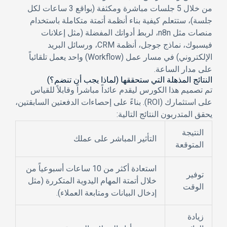
من خلال 5 جلسات مباشرة ومكثفة (بواقع 3 ساعات لكل
جلسة)، ستتعلم كيفية بناء أنظمة أتمتة متكاملة باستخدام
منصات مثل
n8n
، لربط أدواتك المفضلة (مثل إعلانات
فيسبوك، نماذج جوجل، أنظمة CRM، ورسائل البريد
الإلكتروني) في مسار عمل (Workflow) واحد يعمل تلقائياً
على مدار الساعة.
النتائج المذهلة التي ستحققها (لماذا يجب أن تنضم؟)
تم تصميم هذا الكورس ليقدم عائداً مباشراً وقابلاً للقياس
على استثمارك (ROI). بناءً على إحصاءات الدفعتين السابقتين،
يحقق المتدربون النتائج التالية:
النتيجة
التأثير المباشر على عملك
المتوقعة
استعادة أكثر من
10 ساعات أسبوعياً
من
توفير
خلال أتمتة المهام اليدوية المتكررة (مثل
الوقت
إدخال البيانات ومتابعة العملاء).
زيادة