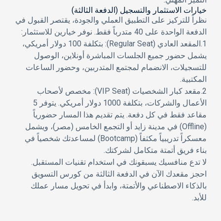
خيارات الاستثمار والتسجيل (الدفعة الثالثة)
نظراً للتركيز على التطبيق العملي والجودة، يقتصر القبول في
الدفعة الواحدة على
40 متدرباً فقط
. نوفر خيارين للاستثمار:
1.
المقعد العادي (Regular Seat):
بتكلفة
100 دولار أمريكي
،
يشمل حضور جميع الجلسات المباشرة أونلاين، الوصول
للتسجيلات، الانضمام لمجتمع المتدربين، وحضور الساعات
المكتبية.
2.
مقعد كبار الشخصيات (VIP Seat):
مخصص لأصحاب
الأعمال والشركات، بتكلفة
1000 دولار أمريكي
. يتوفر
5
مقاعد فقط
في كل دفعة. يتم تقديم هذا المسار حضورياً
(Offline) في مدينة زايد أو التجمع الخامس (مصر)، ويشمل
معسكراً تدريبياً مكثفاً (Bootcamp) لمساعدتك شخصياً في
بناء فريق أتمتة متكامل لشركتك.
لا تدع منافسيك يسبقونك في استخدام تقنيات المستقبل.
احجز مقعدك الآن في الدفعة الثالثة من كورس التسويق
بالذكاء الاصطناعي والأتمتة، وابدأ في تحويل مسار عملك
للأبد.