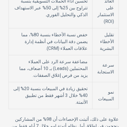
العائد
تحسين أداء الحملات التسويقية بنسبة
على
تتراوح بين
25% إلى 50%
عبر الاستهداف
الاستثمار
الذكي والتحليل الفوري.
(ROI)
تقليل
خفض نسبة الأخطاء بنسبة
80%
، مما
الأخطاء
يضمن دقة البيانات في أنظمة إدارة
البشرية
علاقات العملاء (CRM).
مضاعفة سرعة الرد على العملاء
سرعة
المحتملين (Leads) بـ
10 أضعاف
، مما
الاستجابة
يزيد من فرص إغلاق الصفقات.
تحقيق زيادة في المبيعات بنسبة
20% إلى
نمو
40%
خلال 3 أشهر فقط من تطبيق
المبيعات
الأتمتة.
علاوة على ذلك، أثبتت الإحصاءات أن
98% من المشاركين
ينجحون في إطلاق أول نظام أتمتة لهم خلال 7 أيام فقط من