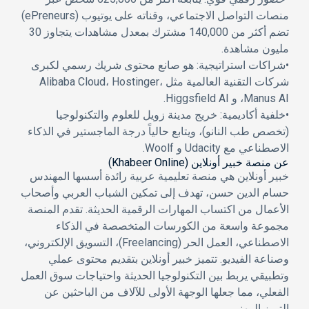
منصات التواصل الاجتماعي، وقناته على يوتيوب (ePreneurs)
تضم أكثر من 140,000 مشترك بمعدل مشاهدات يتجاوز 30
مليون مشاهدة.
•
شراكات استراتيجية:
هو صانع محتوى شريك رسمي لكبرى
شركات التقنية العالمية مثل Alibaba Cloud، Hostinger،
Manus AI، و Higgsfield AI.
•
خلفية أكاديمية:
خريج مدينة زويل للعلوم والتكنولوجيا
(تخصص طب النانو)، ويتابع حالياً درجة الماجستير في الذكاء
الاصطناعي مع Udacity و Woolf.
عن منصة خبير أونلاين (Khabeer Online)
خبير أونلاين
هي منصة تعليمية عربية رائدة أسسها المهندس
حسام الدين حسن، تهدف إلى تمكين الشباب العربي وأصحاب
الأعمال من اكتساب المهارات الرقمية الحديثة. تقدم المنصة
مجموعة واسعة من الكورسات المتخصصة في الذكاء
الاصطناعي، العمل الحر (Freelancing)، التسويق الإلكتروني،
وصناعة الفيديو. تتميز خبير أونلاين بتقديم محتوى عملي
وتطبيقي يربط بين التكنولوجيا الحديثة واحتياجات سوق العمل
الفعلي، مما جعلها الوجهة الأولى للآلاف من الباحثين عن
التميز المهني.