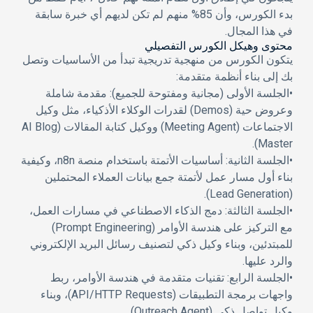
بدء الكورس، وأن 85% منهم لم تكن لديهم أي خبرة سابقة
في هذا المجال.
محتوى وهيكل الكورس التفصيلي
يتكون الكورس من منهجية تدريجية تبدأ من الأساسيات وتصل
بك إلى بناء أنظمة متقدمة:
•
الجلسة الأولى (مجانية ومفتوحة للجميع):
مقدمة شاملة
وعروض حية (Demos) لقدرات الوكلاء الأذكياء، مثل وكيل
الاجتماعات (Meeting Agent) ووكيل كتابة المقالات (AI Blog
Master).
•
الجلسة الثانية:
أساسيات الأتمتة باستخدام منصة
n8n
، وكيفية
بناء أول مسار عمل لأتمتة جمع بيانات العملاء المحتملين
(Lead Generation).
•
الجلسة الثالثة:
دمج الذكاء الاصطناعي في مسارات العمل،
مع التركيز على
هندسة الأوامر (Prompt Engineering)
للمبتدئين، وبناء وكيل ذكي لتصنيف رسائل البريد الإلكتروني
والرد عليها.
•
الجلسة الرابع:
تقنيات متقدمة في هندسة الأوامر، ربط
واجهات برمجة التطبيقات (API/HTTP Requests)، وبناء
وكيل تواصل ذكي (Outreach Agent).