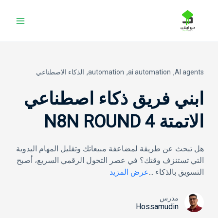
خطي
لى
لمحتوى
AI agents⸲
ai automation⸲
automation⸲
الذكاء الاصطناعي
ابني فريق ذكاء اصطناعي
الاتمتة N8N ROUND 4
هل تبحث عن طريقة لمضاعفة مبيعاتك وتقليل المهام اليدوية
التي تستنزف وقتك؟ في عصر التحول الرقمي السريع، أصبح
التسويق بالذكاء
...
عرض المزيد
مدرس
Hossamudin