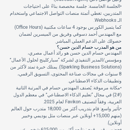
•
الجلسة الخامسة:
جلسة مخصصة بناءً على احتياجات
المتدربين، تغطي أتمتة منصات التواصل الاجتماعي واستخدام
الـ Webhooks.
كما يتميز الكورس بوجود
4 ساعات مكتبية (Office Hours)
مع المهندس أحمد دسوقي وفريق من الميسرين لضمان
حصولك على الدعم العملي المباشر.
من هو المدرب حسام الدين حسن؟
المهندس
حسام الدين حسن
هو رائد أعمال مصري،
ومؤسس/المدير التنفيذي لشركة “سباركلينج لحلول الأعمال”
(Sparkling Business Solutions). يمتلك خبرة تمتد لأكثر من
8 سنوات في مجالات صناعة المحتوى، التسويق الرقمي،
وتطبيقات الذكاء الاصطناعي.
•
مكانة مرموقة:
يُصنف المهندس حسام في المرتبة الثانية
(
#2
) في مجال “تعليم الذكاء الاصطناعي” في معظم الدول
العربية، وفقاً لتصنيف Favikon لعام 2025.
•
تأثير واسع:
قام بتدريب أكثر من
18,000 متدرب
حول العالم
(منهم 15,000+ أونلاين عبر منصات مثل يوديمي وخبير
أونلاين).
•
حضور رقمي قوي:
يتابعه أكثر من
625,000 شخص
عبر