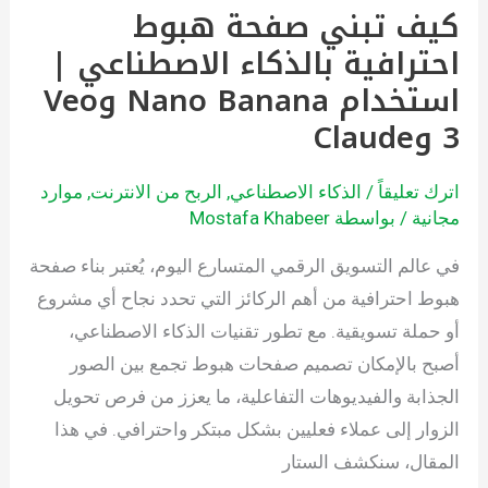
كيف تبني صفحة هبوط
استخدام
احترافية بالذكاء الاصطناعي |
Nano
Banana
استخدام Nano Banana وVeo
وVeo
3 وClaude
3
وClaude
اترك تعليقاً
/
الذكاء الاصطناعي
,
الربح من الانترنت
,
موارد
مجانية
/ بواسطة
Mostafa Khabeer
في عالم التسويق الرقمي المتسارع اليوم، يُعتبر بناء صفحة
هبوط احترافية من أهم الركائز التي تحدد نجاح أي مشروع
أو حملة تسويقية. مع تطور تقنيات الذكاء الاصطناعي،
أصبح بالإمكان تصميم صفحات هبوط تجمع بين الصور
الجذابة والفيديوهات التفاعلية، ما يعزز من فرص تحويل
الزوار إلى عملاء فعليين بشكل مبتكر واحترافي. في هذا
المقال، سنكشف الستار