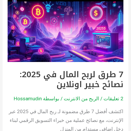
7
طرق
لربح
المال
في
2025:
نصائح
خبير
7 طرق لربح المال في 2025:
اونلاين
نصائح خبير اونلاين
2 تعليقات
/
الربح من الانترنت
/ بواسطة
Hossamudin
اكتشف أفضل 7 طرق مضمونة لـ ربح المال في 2025 عبر
الإنترنت، مع نصائح عملية من خبراء التسويق الرقمي لبناء
دخل إضافي مستدام من المنزل