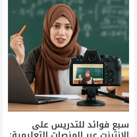
فوائد
للتدريس
على
الانترنت
عبر
المنصات
التعليمية:
دليلك
للبدئ
سبع فوائد للتدريس على
الانترنت عبر المنصات التعليمية: