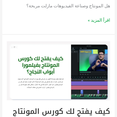
هل المونتاج وصناعة الفيديوهات مازلت مربحة؟
اقرأ المزيد »
كيف
يفتح
لك
كورس
المونتاج
بفيلمورا
أبواب
النجاح؟
كيف يفتح لك كورس المونتاج