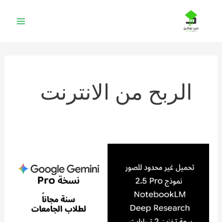
خطي
لى
لمحتوى
الربح من الانترنت
كيف
تحصل
على
نسخة
Pro