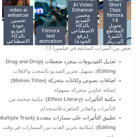
AI Video
Short
video ai
Enhancer
Clips
filmora
محسن
enhancer
14
الفيديو
تحسين
تحويل
بالذكاء
جودة
المقاطع
الاصطناعي
Filmora
الفيديو
الكبيرة
(يرفع
text
بالذكاء
إلى ريلز
الجودة)
animation
الاصطناعي
بعض من الميزات السابقة في فيلمورا 13
تعديل الفيديوهات بمجرد ضغطات (Drag and Drop
تسهيل تحرير الفيديو بالسحب والإفلات.
Editing):
اضافات نصوص وكتابات متحركة (Motion Titles):
إضافة عناوين متحركة بسهولة.
مكتبة ضخمة من
مكتبة التأثيرات (Effect Library):
التأثيرات والفلاتر الجاهزة للاستخدام.
تطبيق التأثيرات على مسارات متعددة (Multiple Track
إمكانية تحرير العديد من المسارات في وقت
Editing):
واحد.