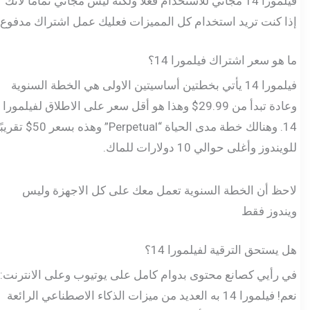
فيلمورا 14 مجاني للاستخدام فعلًا ولكنه ليس مجاني تماما لأنك
إذا كنت تريد استخدام كل المميزات فعليك عمل اشتراك مدفوع.
ما هو سعر اشتراك فيلمورا 14؟
فيلمورا 14 يأتي بخطتين أساسيتين الاولى هي الخطة السنوية
وعادة تبدأ من 29.99$ وهذا هو أقل سعر على الاطلاق لفيلمورا
14. وهنالك خطة مدى الحياة “Perpetual” وهذه بسعر 50$ تقريبًا
للويندوز وأغلى حوالي 10 دولارات للماك.
لاحظ أن الخطة السنوية تعمل معك على كل الاجهزة وليس
ويندوز فقط
هل يستحق الترقية لفيلمورا 14؟
في رأيي كصانع محتوى بدوام كامل على يوتيوب وعلى الانترنت:
نعم! فيلمورا 14 به العديد من ميزات الذكاء الاصطناعي الرائعة