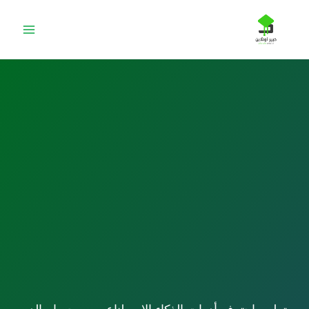
خطي
لى
لمحتوى