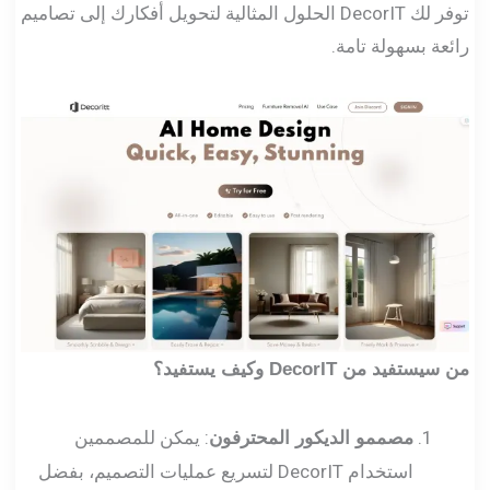
توفر لك DecorIT الحلول المثالية لتحويل أفكارك إلى تصاميم
رائعة بسهولة تامة.
من سيستفيد من DecorIT وكيف يستفيد؟
: يمكن للمصممين
مصممو الديكور المحترفون
استخدام DecorIT لتسريع عمليات التصميم، بفضل