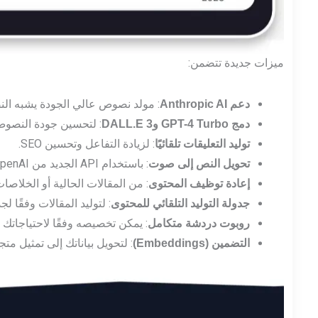
ميزات جديدة تتضمن:
: مولد نصوص عالي الجودة يشبه ال
دعم Anthropic AI
: لتحسين جودة النصوص
دمج GPT-4 Turbo وDALL.E 3
: لزيادة التفاعل وتحسين SEO.
توليد التعليقات تلقائيًا
: باستخدام API الجديد من OpenAI وأصوات واقعية من ElevenLabs.
تحويل النص إلى صوت
: من المقالات الحالية أو الخلاصا
إعادة توظيف المحتوى
: لتوليد المقالات وفقًا 
جدولة التوليد التلقائي للمحتوى
: يمكن تخصيصه وفقًا لاحتياجاتك
روبوت دردشة متكامل
: لتحويل بياناتك إلى تمثيل م
التضمين (Embeddings)