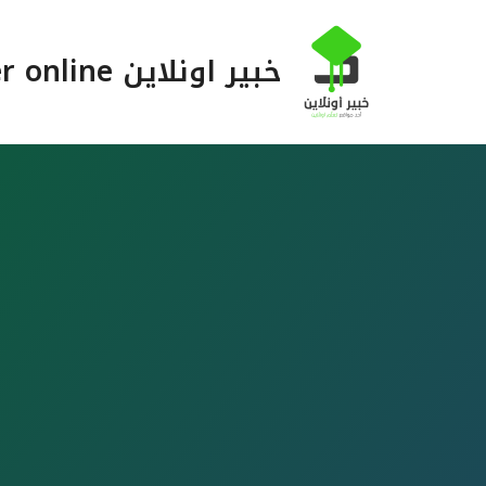
خطي
لى
خبير اونلاين Khabeer online
لمحتوى