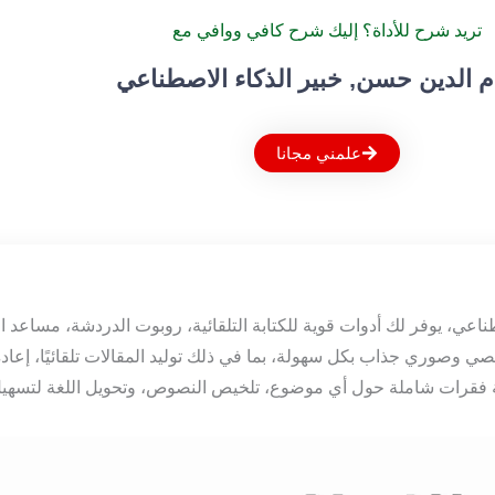
تريد شرح للأداة؟ إليك شرح كافي ووافي مع
 الدين حسن, خبير الذكاء الاصطناعي
علمني مجانا
طناعي، يوفر لك أدوات قوية للكتابة التلقائية، روبوت الدردشة، مساعد ا
ن OpenAI. يتيح لك AIKit إنشاء محتوى نصي وصوري جذاب بكل سهولة، بما في ذلك توليد المقالات تل
فقرات شاملة حول أي موضوع، تلخيص النصوص، وتحويل اللغة لتسهيل 