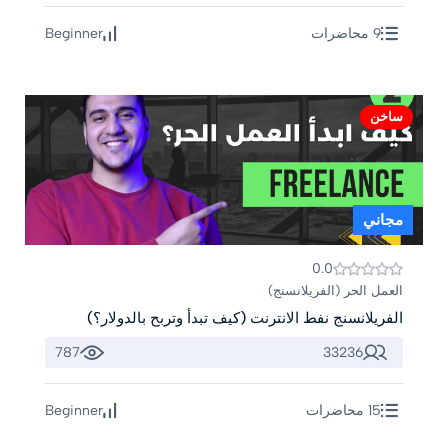
9 محاضرات
Beginner
ساخن
مجاني
0.0
العمل الحر (الفريلانسنج)
الفريلانسنج نفط الانترنت (كيف تبدأ وتربح بالدولار؟)
787
33236
15 محاضرات
Beginner