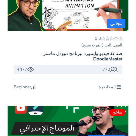
مجاني
0.0
العمل الحر (الفريلانسنج)
صناعة فيديو وايتبورد ببرنامج دوودل ماستر
DoodleMaster
4477
1770
1 محاضرة
Beginner
ساخن