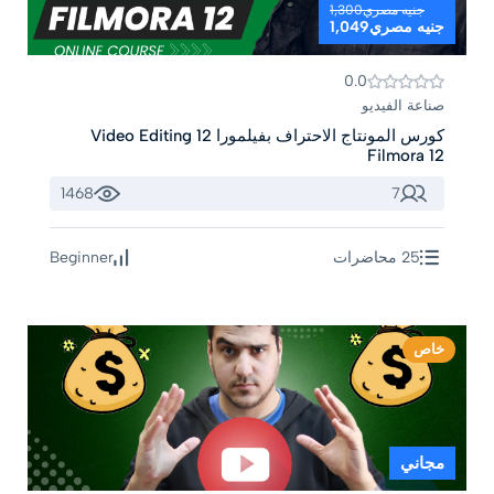
جنيه مصري1,300
جنيه مصري1,049
0.0
صناعة الفيديو
كورس المونتاج الاحتراف بفيلمورا 12 Video Editing
Filmora 12
1468
7
25 محاضرات
Beginner
خاص
مجاني