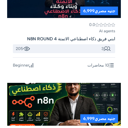
جنيه مصري6,999
0.0
AI agents
ابني فريق ذكاء اصطناعي الاتمتة N8N ROUND 4
205
3
10 محاضرات
Beginner
جنيه مصري6,999